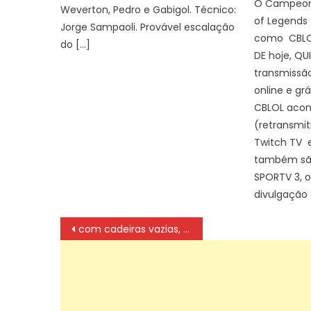
O Campeona
Weverton, Pedro e Gabigol. Técnico:
of Legends
Jorge Sampaoli. Provável escalação
como CBLOL
do […]
DE hoje, QU
transmissão
online e gr
CBLOL acon
(retransmit
Twitch TV 
também são
SPORTV 3, 
divulgação 
Navegação
com cadeiras vazias, campanha lembra vítimas de feminicídio
de
artigos