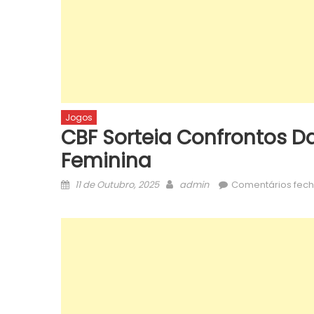
Jogos
CBF Sorteia Confrontos Da
Feminina
Posted
Author
11 de Outubro, 2025
admin
Comentários fec
on