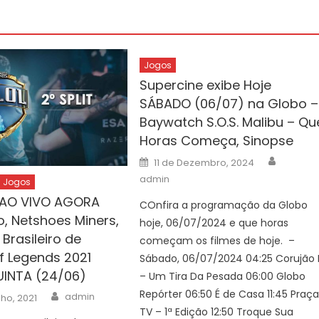
Jogos
Supercine exibe Hoje
SÁBADO (06/07) na Globo –
Baywatch S.O.S. Malibu – Qu
Horas Começa, Sinopse
Author
Posted
11 de Dezembro, 2024
on
admin
Jogos
 AO VIVO AGORA
COnfira a programação da Globo
, Netshoes Miners,
hoje, 06/07/2024 e que horas
 Brasileiro de
começam os filmes de hoje. –
f Legends 2021
Sábado, 06/07/2024 04:25 Corujão I
UINTA (24/06)
– Um Tira Da Pesada 06:00 Globo
Author
Repórter 06:50 É de Casa 11:45 Praç
admin
ho, 2021
TV – 1ª Edição 12:50 Troque Sua