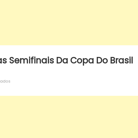
s Semifinais Da Copa Do Brasil
em
hados
CBF
sorteia
confrontos
das
semifinais
da
Copa
do