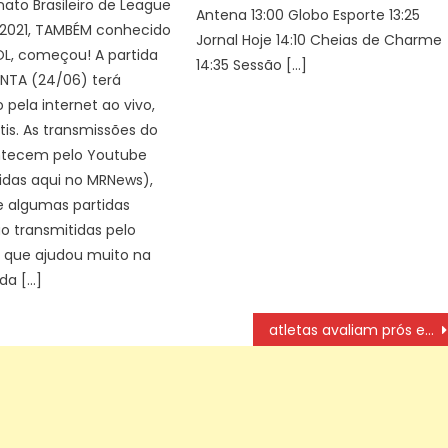
to Brasileiro de League
Antena 13:00 Globo Esporte 13:25
 2021, TAMBÉM conhecido
Jornal Hoje 14:10 Cheias de Charme
, começou! A partida
14:35 Sessão […]
INTA (24/06) terá
 pela internet ao vivo,
átis. As transmissões do
tecem pelo Youtube
idas aqui no MRNews),
e algumas partidas
 transmitidas pelo
o que ajudou muito na
da […]
atletas avaliam prós e contras da profissionalização