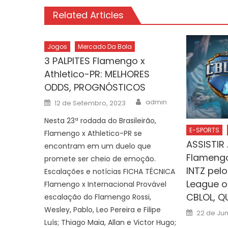
Related Articles
Jogos
Mercado Da Bola
3 PALPITES Flamengo x
Athletico-PR: MELHORES
ODDS, PROGNÓSTICOS
Author
Posted
admin
12 de Setembro, 2023
on
Nesta 23ª rodada do Brasileirão,
E-SPORTS
Flamengo x Athletico-PR se
ASSISTIR
encontram em um duelo que
Flamengo
promete ser cheio de emoção.
INTZ pelo
Escalações e notícias FICHA TÉCNICA
League o
Flamengo x Internacional Provável
CBLOL, Q
escalação do Flamengo Rossi,
Wesley, Pablo, Leo Pereira e Filipe
Posted
22 de Jun
on
Luís; Thiago Maia, Allan e Victor Hugo;