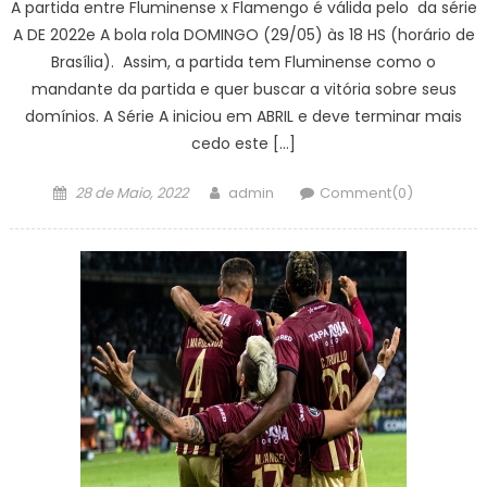
A partida entre Fluminense x Flamengo é válida pelo da série
A DE 2022e A bola rola DOMINGO (29/05) às 18 HS (horário de
Brasília). Assim, a partida tem Fluminense como o
mandante da partida e quer buscar a vitória sobre seus
domínios. A Série A iniciou em ABRIL e deve terminar mais
cedo este […]
Posted
Author
28 de Maio, 2022
admin
Comment(0)
on