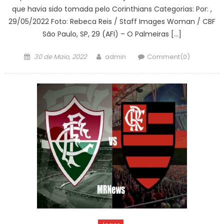
que havia sido tomada pelo Corinthians Categorias: Por: ,
29/05/2022 Foto: Rebeca Reis / Staff Images Woman / CBF
São Paulo, SP, 29 (AFI) – O Palmeiras […]
Posted
Author
30 de Maio, 2022
admin
Comment(0)
on