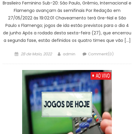
Brasileiro Feminino Sub-20: São Paulo, Grêmio, Internacional e
Flamengo avançam às semifinais Por Redação em
27/05/2022 às 19:02:01 Chaveamento terá Gre-Nal e São
Paulo x Flamengo; jogos de ida estão previstos para o dia 4
de junho Após a rodada desta sexta-feira (27), que encerrou
a segunda fase, estão definidos os quatro times que vão […]
Posted
Author
28 de Maio, 2022
admin
Comment(0)
on