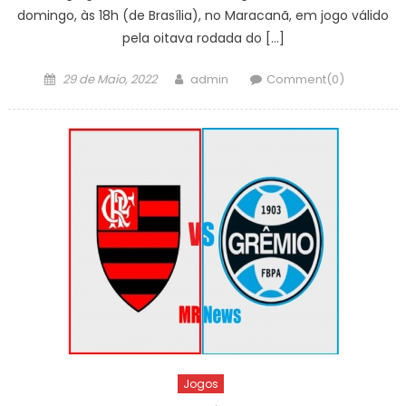
domingo, às 18h (de Brasília), no Maracanã, em jogo válido
pela oitava rodada do […]
Posted
Author
29 de Maio, 2022
admin
Comment(0)
on
Jogos