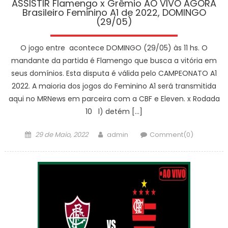
ASSISTIR Flamengo x Grêmio AO VIVO AGORA
Brasileiro Feminino A1 de 2022, DOMINGO
(29/05)
O jogo entre acontece DOMINGO (29/05) às 11 hs. O
mandante da partida é Flamengo que busca a vitória em
seus domínios. Esta disputa é válida pelo CAMPEONATO A1
2022. A maioria dos jogos do Feminino A1 será transmitida
aqui no MRNews em parceira com a CBF e Eleven. x Rodada
10 l) detém […]
Posted
Author
29 de Maio, 2022
admin
Comment(0)
on