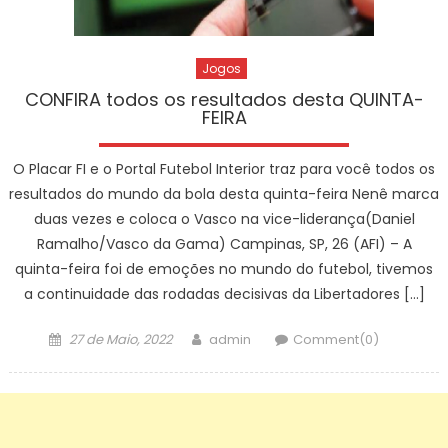
Jogos
CONFIRA todos os resultados desta QUINTA-
FEIRA
O Placar FI e o Portal Futebol Interior traz para você todos os
resultados do mundo da bola desta quinta-feira Nenê marca
duas vezes e coloca o Vasco na vice-liderança(Daniel
Ramalho/Vasco da Gama) Campinas, SP, 26 (AFI) – A
quinta-feira foi de emoções no mundo do futebol, tivemos
a continuidade das rodadas decisivas da Libertadores […]
Posted
Author
27 de Maio, 2022
admin
Comment(0)
on