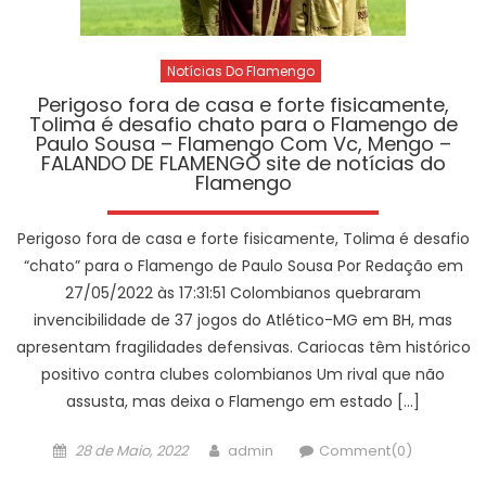
Notícias Do Flamengo
Perigoso fora de casa e forte fisicamente,
Tolima é desafio chato para o Flamengo de
Paulo Sousa – Flamengo Com Vc, Mengo –
FALANDO DE FLAMENGO site de notícias do
Flamengo
Perigoso fora de casa e forte fisicamente, Tolima é desafio
“chato” para o Flamengo de Paulo Sousa Por Redação em
27/05/2022 às 17:31:51 Colombianos quebraram
invencibilidade de 37 jogos do Atlético-MG em BH, mas
apresentam fragilidades defensivas. Cariocas têm histórico
positivo contra clubes colombianos Um rival que não
assusta, mas deixa o Flamengo em estado […]
Posted
Author
28 de Maio, 2022
admin
Comment(0)
on