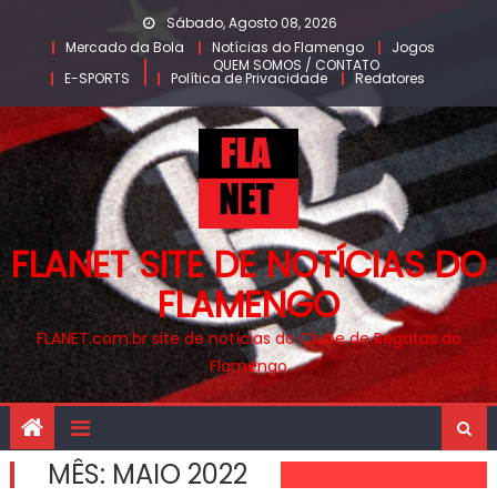
Skip
Sábado, Agosto 08, 2026
to
Mercado da Bola
Notícias do Flamengo
Jogos
QUEM SOMOS / CONTATO
content
E-SPORTS
Política de Privacidade
Redatores
FLANET SITE DE NOTÍCIAS DO
FLAMENGO
FLANET.com.br site de notícias do Clube de Regatas do
Flamengo
MÊS:
MAIO 2022