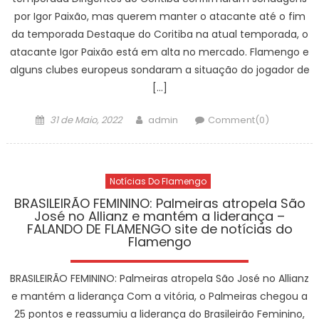
por Igor Paixão, mas querem manter o atacante até o fim
da temporada Destaque do Coritiba na atual temporada, o
atacante Igor Paixão está em alta no mercado. Flamengo e
alguns clubes europeus sondaram a situação do jogador de
[…]
Posted
Author
31 de Maio, 2022
admin
Comment(0)
on
Notícias Do Flamengo
BRASILEIRÃO FEMININO: Palmeiras atropela São
José no Allianz e mantém a liderança –
FALANDO DE FLAMENGO site de notícias do
Flamengo
BRASILEIRÃO FEMININO: Palmeiras atropela São José no Allianz
e mantém a liderança Com a vitória, o Palmeiras chegou a
25 pontos e reassumiu a liderança do Brasileirão Feminino,