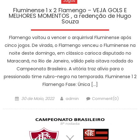
Jogos
Fluminense 1 x 2 Flamengo – VEJA GOLS E
MELHORES MOMENTOS , a redenção de Hugo
Souza
Flamengo voltou a vencer o arquirrival Fluminense após
cinco jogos. De virada, o Flamengo venceu o Fluminense na
noite deste domingo, em clássico carioca disputado no
Maracanã, no Rio de Janeiro, válido pela oitava rodada do
Campeonato Brasileiro. A vitória traz alívio para o
pressionado time rubro-negro na temporada. Fluminense 1 2
Flamengo Fase: Única […]
Posted
Author
30 de Maio, 2022
admin
Comment(0)
on