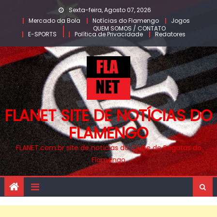
Skip
Sexta-feira, Agosto 07, 2026
to
Mercado da Bola
Notícias do Flamengo
Jogos
QUEM SOMOS / CONTATO
content
E-SPORTS
Política de Privacidade
Redatores
FLANET SITE DE NOTÍCIAS DO
FLAMENGO
FLANET.com.br site de notícias do Clube de Regatas do
Flamengo