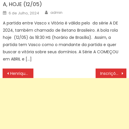
A, HOJE (12/05)
Author
Posted
admin
6 de Julho, 2024
on
A partida entre Vasco x Vitória é válida pelo da série A DE
2024, também chamado de Betano Brasileiro. A bola rola
hoje (12/05) às 18:30 HS (horário de Brasília). Assim, a
partida tem Vasco como o mandante da partida e quer
buscar a vitória sobre seus domínios. A Série A COMEÇOU
em ABRIL e […]
Navegação
Henrique Marques é eleito o melhor do mundo no taekwondo em 2025
Inscrições para Bolsa Atleta 2026 terminam nesta sexta-feira
de
artigos