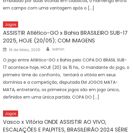
Embalado por duas vitórias em clássicos, o Flamengo entra
em campo com uma vantagem após o […]
Jogos
ASSISTIR Atlético-GO x Bahia BRASILEIRO SUB-17
2025, HOJE (20/05); COM IMAGENS
Author
Posted
admin
19 de Maio, 2025
on
O jogo entre Atlético-GO x Bahia pelo COPA DO BRASIL SUB-
17 acontece hoje, HOJE (20) às 15 hs,. O mandante do jogo, o
primeiro time do confronto, tentará a vitória em seus
domínios e a competição, disputada EM JOGOS MATA-
MATA, entretanto, os primeiros jogos são em jogo único,
definidos em uma única partida. COPA DO […]
Jogos
Vasco x Vitória ONDE ASSISTIR AO VIVO,
ESCALAÇÕES E PALPITES, BRASILEIRÃO 2024 SÉRIE