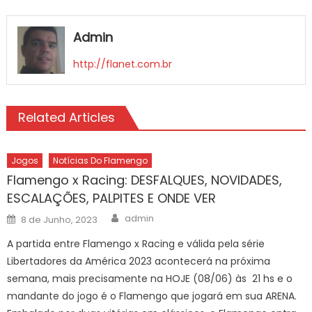
Admin
http://flanet.com.br
Related Articles
Jogos
Notícias Do Flamengo
Flamengo x Racing: DESFALQUES, NOVIDADES,
ESCALAÇÕES, PALPITES E ONDE VER
Author
Posted
admin
8 de Junho, 2023
on
A partida entre Flamengo x Racing e válida pela série
Libertadores da América 2023 acontecerá na próxima
semana, mais precisamente na HOJE (08/06) às 21 hs e o
mandante do jogo é o Flamengo que jogará em sua ARENA.