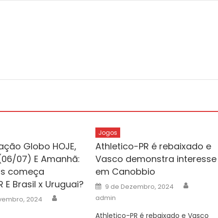
Jogos
ação Globo HOJE,
Athletico-PR é rebaixado e
06/07) E Amanhã:
Vasco demonstra interesse
as começa
em Canobbio
E Brasil x Uruguai?
Author
Posted
9 de Dezembro, 2024
on
Author
admin
vembro, 2024
Athletico-PR é rebaixado e Vasco