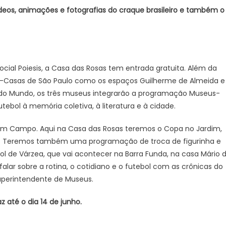
eos, animações e fotografias do craque brasileiro e também o
cial Poiesis, a Casa das Rosas tem entrada gratuita. Além da
us-Casas de São Paulo como os espaços Guilherme de Almeida e
pa do Mundo, os três museus integrarão a programação Museus-
ebol à memória coletiva, à literatura e à cidade.
 em Campo. Aqui na Casa das Rosas teremos o Copa no Jardim,
ão. Teremos também uma programação de troca de figurinha e
l de Várzea, que vai acontecer na Barra Funda, na casa Mário 
lar sobre a rotina, o cotidiano e o futebol com as crônicas do
superintendente de Museus.
até o dia 14 de junho.