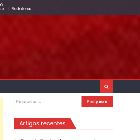
TO
de
Redatores
Pesquisar
por:
Artigos recentes