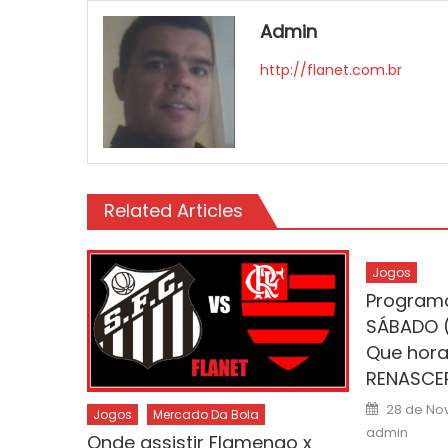
Admin
http://flanet.com.br
Related Articles
Jogos
Program
SÁBADO (
Que hor
RENASCER 
Posted
28 de No
Jogos
Mercado Da Bola
on
admin
Onde assistir Flamengo x