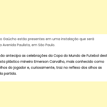
sobre
Ronaldinho
Gaúcho
inho Gaúcho estão presentes em uma instalação que será
a Avenida Paulista, em São Paulo.
lação antecipa as celebrações da Copa do Mundo de Futebol des
tista plástico mineiro Emerson Carvalho, mais conhecido como
hos do jogador e, curiosamente, traz no reflexo dos olhos as
a partida.