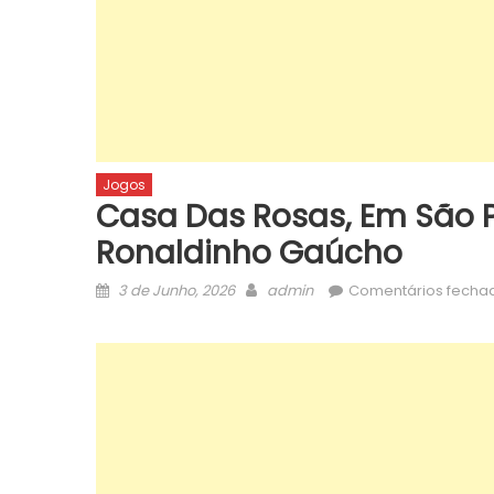
Jogos
Casa Das Rosas, Em São 
Ronaldinho Gaúcho
Posted
Author
3 de Junho, 2026
admin
Comentários fecha
on