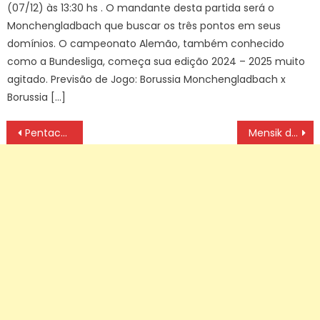
(07/12) às 13:30 hs . O mandante desta partida será o
Monchengladbach que buscar os três pontos em seus
domínios. O campeonato Alemão, também conhecido
como a Bundesliga, começa sua edição 2024 – 2025 muito
agitado. Previsão de Jogo: Borussia Monchengladbach x
Borussia […]
Navegação
Pentacampeão com a seleção, Felipão é homenageado na Granja Comary
Mensik derruba João Fonseca nas quartas em Roland Garros: 3 a 0
de
artigos