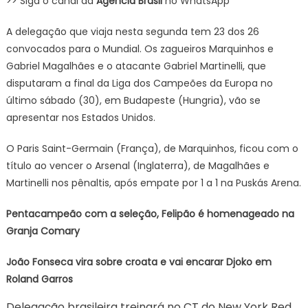
>> Siga o canal da
Agência Brasil
no WhatsApp
A delegação que viaja nesta segunda tem 23 dos 26
convocados para o Mundial. Os zagueiros Marquinhos e
Gabriel Magalhães e o atacante Gabriel Martinelli, que
disputaram a final da Liga dos Campeões da Europa no
último sábado (30), em Budapeste (Hungria), vão se
apresentar nos Estados Unidos.
O Paris Saint-Germain (França), de Marquinhos, ficou com o
título ao vencer o Arsenal (Inglaterra), de Magalhães e
Martinelli nos pênaltis, após empate por 1 a 1 na Puskás Arena.
Pentacampeão com a seleção, Felipão é homenageado na
Granja Comary
João Fonseca vira sobre croata e vai encarar Djoko em
Roland Garros
Delegação brasileira treinará no CT do New York Red