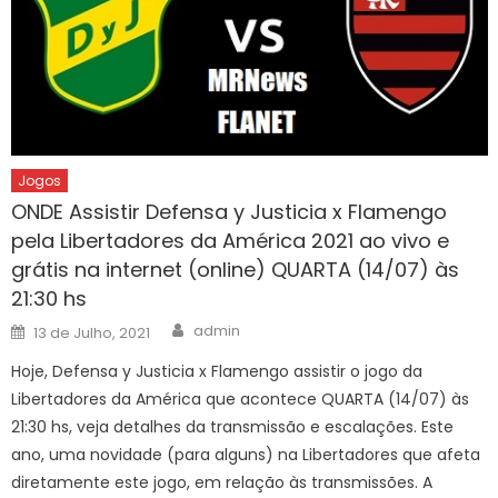
Jogos
ONDE Assistir Defensa y Justicia x Flamengo
pela Libertadores da América 2021 ao vivo e
grátis na internet (online) QUARTA (14/07) às
21:30 hs
Author
Posted
admin
13 de Julho, 2021
on
Hoje, Defensa y Justicia x Flamengo assistir o jogo da
Libertadores da América que acontece QUARTA (14/07) às
21:30 hs, veja detalhes da transmissão e escalações. Este
ano, uma novidade (para alguns) na Libertadores que afeta
diretamente este jogo, em relação às transmissões. A