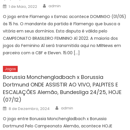
Author
Posted
admin
1 de Maio, 2022
on
O jogo entre Flamengo x Esmac acontece DOMINGO (01/05)
às 15 hs. O mandante da partida é Flamengo que busca a
vitória em seus domínios. Esta disputa é válida pelo
CAMPEONATO BRASILEIRO FEMININO A1 2022. A maioria dos
jogos do Feminino A1 será transmitida aqui no MRNews em
parceira com a CBF e Eleven. 15:00 […]
Jogos
Borussia Monchengladbach x Borussia
Dortmund ONDE ASSISTIR AO VIVO, PALPITES E
ESCALAÇÕES Alemão, Bundesliga 24/25, HOJE
(07/12)
Author
Posted
admin
8 de Dezembro, 2024
on
O jogo entre Borussia Monchengladbach x Borussia
Dortmund Pelo Campeonato Alemão, acontece HOJE