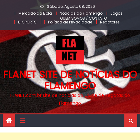
Skip
Sábado, Agosto 08, 2026
to
Mercado da Bola
Notícias do Flamengo
Jogos
QUEM SOMOS / CONTATO
content
E-SPORTS
Política de Privacidade
Redatores
FLANET SITE DE NOTÍCIAS DO
FLAMENGO
FLANET.com.br site de notícias do Clube de Regatas do
Flamengo