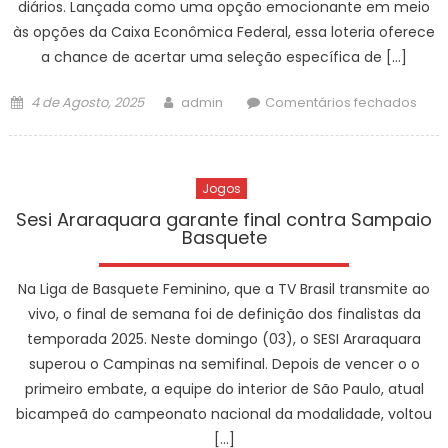
diários. Lançada como uma opção emocionante em meio
às opções da Caixa Econômica Federal, essa loteria oferece
a chance de acertar uma seleção específica de […]
Posted
Author
em
4 de Agosto, 2025
admin
Comentários fechados
on
RES
DO
SORT
Jogos
LOT
2805
Sesi Araraquara garante final contra Sampaio
Basquete
DE
HOJ
SEG
Na Liga de Basquete Feminino, que a TV Brasil transmite ao
(04/
vivo, o final de semana foi de definição dos finalistas da
temporada 2025. Neste domingo (03), o SESI Araraquara
superou o Campinas na semifinal. Depois de vencer o o
primeiro embate, a equipe do interior de São Paulo, atual
bicampeã do campeonato nacional da modalidade, voltou
[…]