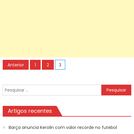
Série
D
Paginação
Anterior
1
2
3
dos
conteúdos
Pesquisar
por:
Artigos recentes
Barça anuncia Kerolin com valor recorde no futebol