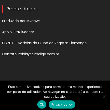
Produzido por:
Produzido por
MRNews
Apoio:
BrazilSoccer
FLANET –
Notícias do Clube de Regatas Flamengo
Contato:
midia@oimeliga.com.br
Este site utiliza cookies para permitir uma melhor experiência
por parte do utilizador. Ao navegar no site estará a consentir a
sua utilização.
Ok
Privacy policy
2018 mantranews
|
Mantranews by
Mantrabrain
.