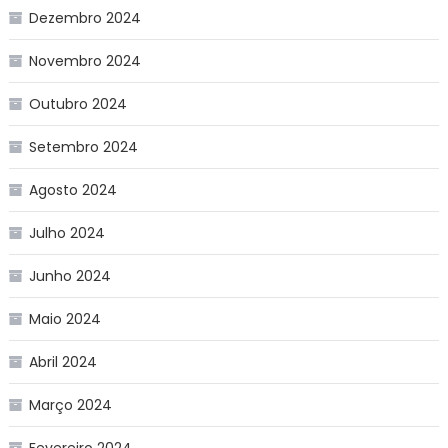
Dezembro 2024
Novembro 2024
Outubro 2024
Setembro 2024
Agosto 2024
Julho 2024
Junho 2024
Maio 2024
Abril 2024
Março 2024