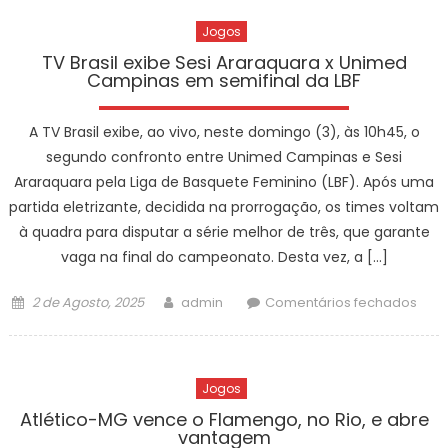
emoc
Jogos
Brasi
bate
TV Brasil exibe Sesi Araraquara x Unimed
Campinas em semifinal da LBF
Col
e
é
A TV Brasil exibe, ao vivo, neste domingo (3), às 10h45, o
cam
segundo confronto entre Unimed Campinas e Sesi
da
Araraquara pela Liga de Basquete Feminino (LBF). Após uma
Cop
partida eletrizante, decidida na prorrogação, os times voltam
Amér
à quadra para disputar a série melhor de três, que garante
vaga na final do campeonato. Desta vez, a […]
Posted
Author
em
2 de Agosto, 2025
admin
Comentários fechados
on
TV
Brasi
exib
Jogos
Sesi
Arar
Atlético-MG vence o Flamengo, no Rio, e abre
vantagem
x