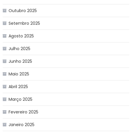
Outubro 2025
Setembro 2025
Agosto 2025
Julho 2025
Junho 2025
Maio 2025
Abril 2025
Março 2025
Fevereiro 2025
Janeiro 2025