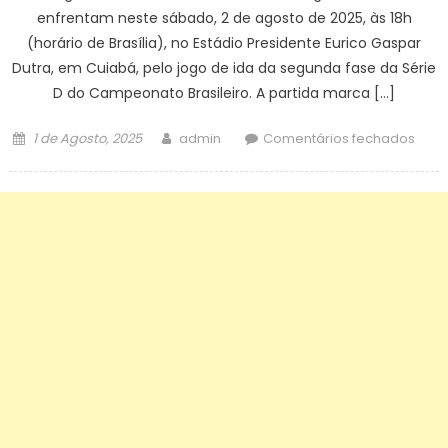
enfrentam neste sábado, 2 de agosto de 2025, às 18h
(horário de Brasília), no Estádio Presidente Eurico Gaspar
Dutra, em Cuiabá, pelo jogo de ida da segunda fase da Série
D do Campeonato Brasileiro. A partida marca […]
Posted
Author
em
1 de Agosto, 2025
admin
Comentários fechados
on
Mixto
x
Port
Ond
Assist
Palpi
Esca
Horá
e
Info
do
Jogo
da