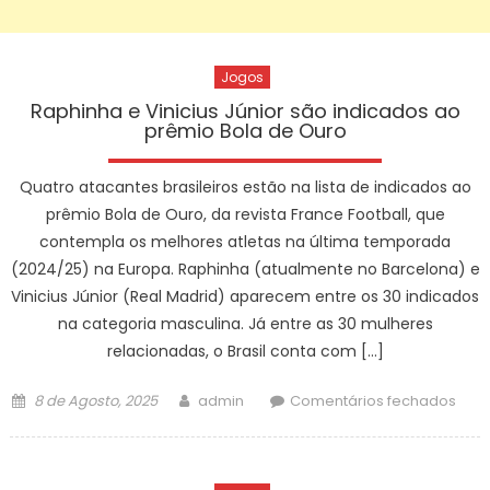
Jogos
Raphinha e Vinicius Júnior são indicados ao
prêmio Bola de Ouro
Quatro atacantes brasileiros estão na lista de indicados ao
prêmio Bola de Ouro, da revista France Football, que
contempla os melhores atletas na última temporada
(2024/25) na Europa. Raphinha (atualmente no Barcelona) e
Vinicius Júnior (Real Madrid) aparecem entre os 30 indicados
na categoria masculina. Já entre as 30 mulheres
relacionadas, o Brasil conta com […]
Posted
Author
em
8 de Agosto, 2025
admin
Comentários fechados
on
Raph
e
Vinic