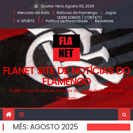
Skip
Quarta-feira, Agosto 05, 2026
to
Mercado da Bola
Notícias do Flamengo
Jogos
QUEM SOMOS / CONTATO
content
E-SPORTS
Política de Privacidade
Redatores
FLANET SITE DE NOTÍCIAS DO
FLAMENGO
FLANET.com.br site de notícias do Clube de Regatas do
Flamengo
MÊS:
AGOSTO 2025