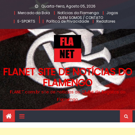
Skip
Quarta-feira, Agosto 05, 2026
to
Mercado da Bola
Notícias do Flamengo
Jogos
QUEM SOMOS / CONTATO
content
E-SPORTS
Política de Privacidade
Redatores
FLANET SITE DE NOTÍCIAS DO
FLAMENGO
FLANET.com.br site de notícias do Clube de Regatas do
Flamengo