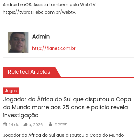
Android e iOS. Assista também pela WebTV:
https://tvbrasil.ebc.com.br/webtv.
Admin
http://flanet.com.br
Related Articles
Jogos
Jogador da África do Sul que disputou a Copa
do Mundo morre aos 25 anos e polícia revela
investigação
Author
Posted
admin
14 de Julho, 2026
on
Jogador da África do Sul que disputou a Copa do Mundo