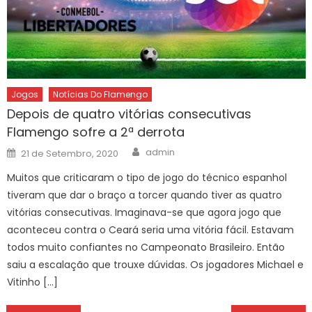
Jogos
Notícias Do Flamengo
Depois de quatro vitórias consecutivas
Flamengo sofre a 2ª derrota
Author
Posted
admin
21 de Setembro, 2020
on
Muitos que criticaram o tipo de jogo do técnico espanhol
tiveram que dar o braço a torcer quando tiver as quatro
vitórias consecutivas. Imaginava-se que agora jogo que
aconteceu contra o Ceará seria uma vitória fácil. Estavam
todos muito confiantes no Campeonato Brasileiro. Então
saiu a escalação que trouxe dúvidas. Os jogadores Michael e
Vitinho […]