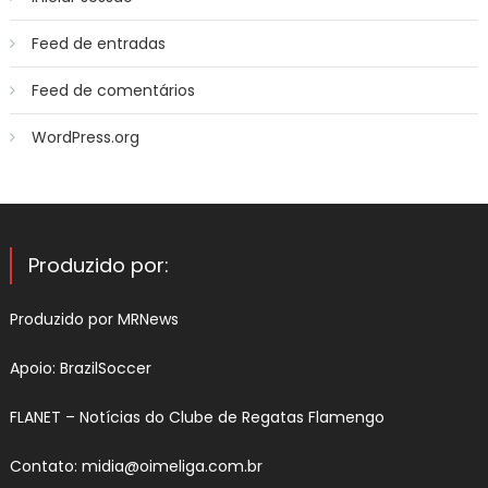
Feed de entradas
Feed de comentários
WordPress.org
Produzido por:
Produzido por
MRNews
Apoio:
BrazilSoccer
FLANET –
Notícias do Clube de Regatas Flamengo
Contato:
midia@oimeliga.com.br