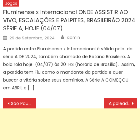
Jogos
Fluminense x Internacional ONDE ASSISTIR AO
VIVO, ESCALAÇÕES E PALPITES, BRASILEIRÃO 2024
SÉRIE A, HOJE (04/07)
Author
Posted
admin
29 de Setembro, 2024
on
A partida entre Fluminense x Internacional é válida pelo da
série A DE 2024, também chamado de Betano Brasileiro. A
bola rola hoje (04/07) às 20 HS (horário de Brasília). Assim,
a partida tem Flu como o mandante da partida e quer
buscar a vitória sobre seus domínios. A Série A COMEÇOU
em ABRIL e […]
Navegação
São Paulo recebe festival esportivo inédito para pessoas trans
A goleada do Vasco sobre o Santos e os impactos no Peixe
de
artigos