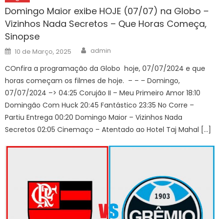
Domingo Maior exibe HOJE (07/07) na Globo –
Vizinhos Nada Secretos – Que Horas Começa,
Sinopse
Author
Posted
admin
10 de Março, 2025
on
COnfira a programação da Globo hoje, 07/07/2024 e que
horas começam os filmes de hoje. – – – Domingo,
07/07/2024 –> 04:25 Corujão II – Meu Primeiro Amor 18:10
Domingão Com Huck 20:45 Fantástico 23:35 No Corre –
Partiu Entrega 00:20 Domingo Maior – Vizinhos Nada
Secretos 02:05 Cinemaço – Atentado ao Hotel Taj Mahal […]