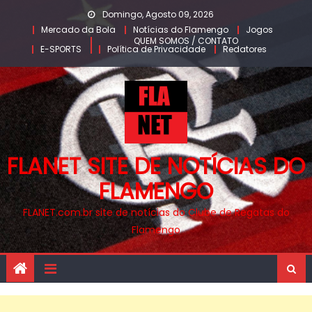
Skip
Domingo, Agosto 09, 2026
to
Mercado da Bola
Notícias do Flamengo
Jogos
QUEM SOMOS / CONTATO
content
E-SPORTS
Política de Privacidade
Redatores
FLANET SITE DE NOTÍCIAS DO
FLAMENGO
FLANET.com.br site de notícias do Clube de Regatas do
Flamengo