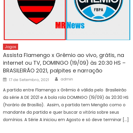
Jogos
Assista Flamengo x Grêmio ao vivo, grátis, na
internet ou TV, DOMINGO (19/09) às 20:30 HS –
BRASILEIRÃO 2021, palpites e narração
Author
Posted
admin
17 de Setembro, 2021
on
A partida entre Flamengo x Grêmio é válida pelo Brasileirão
da série A DE 2021 e A bola rola DOMINGO (19/09) às 20:30 HS
(horário de Brasília). Assim, a partida tem Mengão como o
mandante da partida e quer buscar a vitória sobre seus
domínios. A Série A iniciou em Agosto e só deve terminar […]