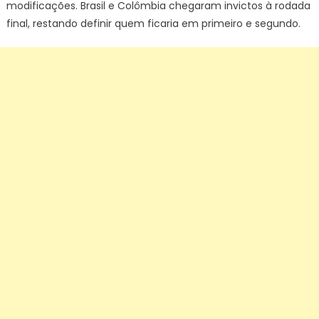
modificações. Brasil e Colômbia chegaram invictos à rodada
final, restando definir quem ficaria em primeiro e segundo.