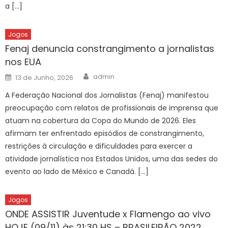
a […]
Jogos
Fenaj denuncia constrangimento a jornalistas
nos EUA
Author
Posted
admin
13 de Junho, 2026
on
A Federação Nacional dos Jornalistas (Fenaj) manifestou
preocupação com relatos de profissionais de imprensa que
atuam na cobertura da Copa do Mundo de 2026. Eles
afirmam ter enfrentado episódios de constrangimento,
restrições à circulação e dificuldades para exercer a
atividade jornalística nos Estados Unidos, uma das sedes do
evento ao lado de México e Canadá. […]
Jogos
ONDE ASSISTIR Juventude x Flamengo ao vivo
HOJE (09/11) às 21:30 HS – BRASILEIRÃO 2022,