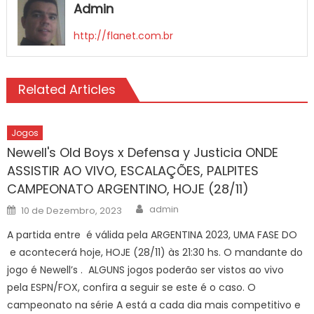
Admin
http://flanet.com.br
Related Articles
Jogos
Newell's Old Boys x Defensa y Justicia ONDE
ASSISTIR AO VIVO, ESCALAÇÕES, PALPITES
CAMPEONATO ARGENTINO, HOJE (28/11)
Author
Posted
admin
10 de Dezembro, 2023
on
A partida entre é válida pela ARGENTINA 2023, UMA FASE DO
e acontecerá hoje, HOJE (28/11) às 21:30 hs. O mandante do
jogo é Newell’s . ALGUNS jogos poderão ser vistos ao vivo
pela ESPN/FOX, confira a seguir se este é o caso. O
campeonato na série A está a cada dia mais competitivo e