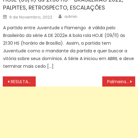
PALPITES, RETROSPECTO, ESCALAÇÕES
Author
Posted
admin
9 de Novembro, 2022
on
A partida entre Juventude x Flamengo é válida pelo
Brasileirão da série A DE 2022e A bola rola HOJE (09/11) às
21:30 HS (horário de Brasília). Assim, a partida tem
Juventude como o mandante da partida e quer buscar a
vitória sobre seus domínios. A Série A iniciou em ABRIL e deve
terminar mais cedo […]
Navegação
RESULTADO DO SORTEIO DUPLA SENA 2838 DE HOJE SEXTA (25/07)
Palmeiras bate o Grêmio e cola em Cruzeiro e Flamengo no Brasileirão
de
artigos