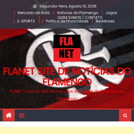
Skip
Segunda-feira, Agosto 10, 2026
to
Mercado da Bola
Notícias do Flamengo
Jogos
QUEM SOMOS / CONTATO
content
E-SPORTS
Política de Privacidade
Redatores
FLANET SITE DE NOTÍCIAS DO
FLAMENGO
FLANET.com.br site de notícias do Clube de Regatas do
Flamengo