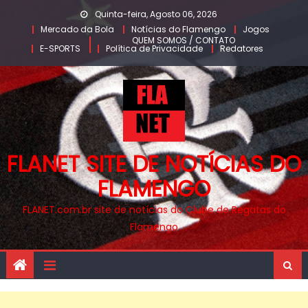
Skip
Quinta-feira, Agosto 06, 2026
to
Mercado da Bola
Notícias do Flamengo
Jogos
QUEM SOMOS / CONTATO
content
E-SPORTS
Política de Privacidade
Redatores
FLANET SITE DE NOTÍCIAS DO
FLAMENGO
FLANET.com.br site de notícias do Clube de Regatas do
Flamengo