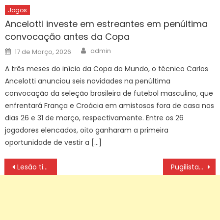
Jogos
Ancelotti investe em estreantes em penúltima
convocação antes da Copa
Author
Posted
admin
17 de Março, 2026
on
A três meses do início da Copa do Mundo, o técnico Carlos
Ancelotti anunciou seis novidades na penúltima
convocação da seleção brasileira de futebol masculino, que
enfrentará França e Croácia em amistosos fora de casa nos
dias 26 e 31 de março, respectivamente. Entre os 26
jogadores elencados, oito ganharam a primeira
oportunidade de vestir a […]
Navegação
Lesão tira meio-campista Ana Vitória da disputa da Copa América
Pugilistas do Brasil garantem cinco finais em etapa da Copa do Mundo
de
artigos