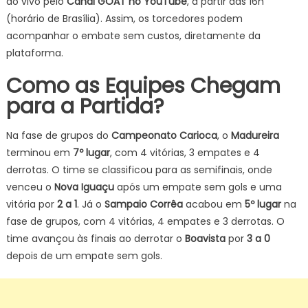
ao vivo pelo
Canal GOAT no YouTube
, a partir das 16h
(horário de Brasília). Assim, os torcedores podem
acompanhar o embate sem custos, diretamente da
plataforma.
Como as Equipes Chegam
para a Partida?
Na fase de grupos do
Campeonato Carioca
, o
Madureira
terminou em
7º lugar
, com 4 vitórias, 3 empates e 4
derrotas. O time se classificou para as semifinais, onde
venceu o
Nova Iguaçu
após um empate sem gols e uma
vitória por
2 a 1
. Já o
Sampaio Corrêa
acabou em
5º lugar
na
fase de grupos, com 4 vitórias, 4 empates e 3 derrotas. O
time avançou às finais ao derrotar o
Boavista
por
3 a 0
depois de um empate sem gols.