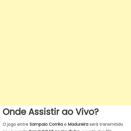
Onde Assistir ao Vivo?
O jogo entre
Sampaio Corrêa
e
Madureira
será transmitido