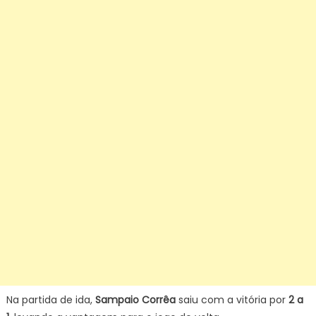
Na partida de ida,
Sampaio Corrêa
saiu com a vitória por
2 a