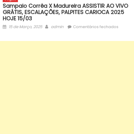
Sampaio Corrêa X Madureira ASSISTIR AO VIVO
GRÁTIS, ESCALAÇÕES, PALPITES CARIOCA 2025
HOJE 15/03
Posted
Author
em
15 de Março, 2025
admin
Comentários fechados
on
Sampai
Corrêa
x
Madurei
ASSISTI
AO
VIVO
GRÁTIS,
ESCALA
PALPITE
CARIOC
2025
HOJE
15/03