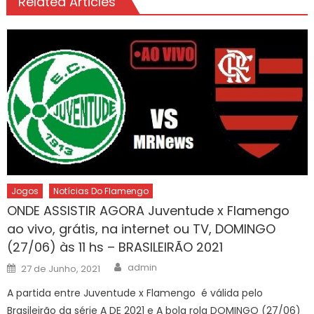
Related Articles
Jogos
Notícias Do Flamengo
ONDE ASSISTIR AGORA Juventude x Flamengo
ao vivo, grátis, na internet ou TV, DOMINGO
(27/06) às 11 hs – BRASILEIRÃO 2021
Author
Posted
admin
27 de Junho, 2021
on
A partida entre Juventude x Flamengo é válida pelo
Brasileirão da série A DE 2021 e A bola rola DOMINGO (27/06)