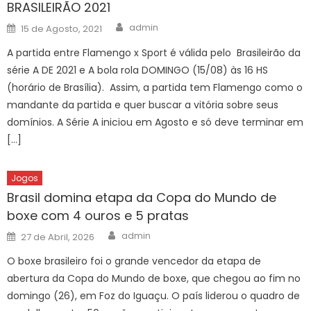
BRASILEIRÃO 2021
Author
Posted
admin
15 de Agosto, 2021
on
A partida entre Flamengo x Sport é válida pelo Brasileirão da
série A DE 2021 e A bola rola DOMINGO (15/08) às 16 HS
(horário de Brasília). Assim, a partida tem Flamengo como o
mandante da partida e quer buscar a vitória sobre seus
domínios. A Série A iniciou em Agosto e só deve terminar em
[…]
Jogos
Brasil domina etapa da Copa do Mundo de
boxe com 4 ouros e 5 pratas
Author
Posted
admin
27 de Abril, 2026
on
O boxe brasileiro foi o grande vencedor da etapa de
abertura da Copa do Mundo de boxe, que chegou ao fim no
domingo (26), em Foz do Iguaçu. O país liderou o quadro de