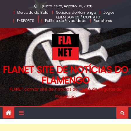
Skip
Quinta-feira, Agosto 06, 2026
to
Mercado da Bola
Notícias do Flamengo
Jogos
QUEM SOMOS / CONTATO
content
E-SPORTS
Política de Privacidade
Redatores
FLANET SITE DE NOTÍCIAS DO
FLAMENGO
FLANET.com.br site de notícias do Clube de Regatas do
Flamengo