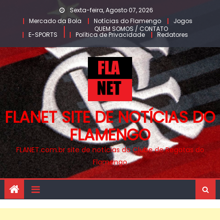
Skip
Sexta-feira, Agosto 07, 2026
to
Mercado da Bola
Notícias do Flamengo
Jogos
QUEM SOMOS / CONTATO
content
E-SPORTS
Política de Privacidade
Redatores
FLANET SITE DE NOTÍCIAS DO
FLAMENGO
FLANET.com.br site de notícias do Clube de Regatas do
Flamengo