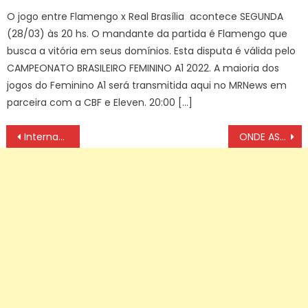
O jogo entre Flamengo x Real Brasília acontece SEGUNDA
(28/03) às 20 hs. O mandante da partida é Flamengo que
busca a vitória em seus domínios. Esta disputa é válida pelo
CAMPEONATO BRASILEIRO FEMININO A1 2022. A maioria dos
jogos do Feminino A1 será transmitida aqui no MRNews em
parceira com a CBF e Eleven. 20:00 […]
Navegação
Internacional x Fluminense ONDE ASSISTIR AO VIVO, ESCALAÇÕES E PALPITES, BRASILEIRÃO 2024 SÉRIE A, HOJE (08/11)
ONDE ASSISTIR Portugal x França ao vivo Eurocopa 2024, Palpites e Escalações HOJE (05/07)
de
artigos