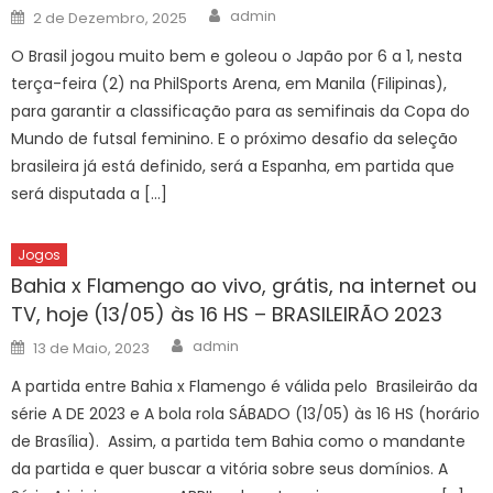
Author
Posted
admin
2 de Dezembro, 2025
on
O Brasil jogou muito bem e goleou o Japão por 6 a 1, nesta
terça-feira (2) na PhilSports Arena, em Manila (Filipinas),
para garantir a classificação para as semifinais da Copa do
Mundo de futsal feminino. E o próximo desafio da seleção
brasileira já está definido, será a Espanha, em partida que
será disputada a […]
Jogos
Bahia x Flamengo ao vivo, grátis, na internet ou
TV, hoje (13/05) às 16 HS – BRASILEIRÃO 2023
Author
Posted
admin
13 de Maio, 2023
on
A partida entre Bahia x Flamengo é válida pelo Brasileirão da
série A DE 2023 e A bola rola SÁBADO (13/05) às 16 HS (horário
de Brasília). Assim, a partida tem Bahia como o mandante
da partida e quer buscar a vitória sobre seus domínios. A