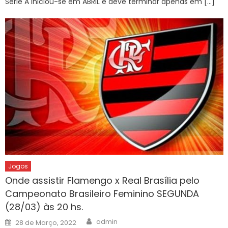
Série A iniciou-se em ABRIL e deve terminar apenas em […]
Jogos
Onde assistir Flamengo x Real Brasília pelo
Campeonato Brasileiro Feminino SEGUNDA
(28/03) às 20 hs.
Author
Posted
admin
28 de Março, 2022
on