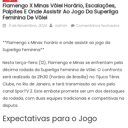
Flamengo X Minas Vôlei Horário, Escalações,
Palpites E Onde Assistir Ao Jogo Da Superliga
Feminina De Vôlei
Posted
Author
em
11 de Novembro, 2024
admin
Comentários fechados
on
Fla
x
**Flamengo x Minas: horário e onde assistir ao jogo da
Mina
Superliga Feminina**
Vôle
Horá
Nesta terça-feira (12), Flamengo e Minas se enfrentam pela
Esca
décima rodada da Superliga Feminina de Vôlei. O confronto
Palp
será realizado às 21h30 (horário de Brasília) no Tijuca Tênis
e
Clube, no Rio de Janeiro, e terá transmissão ao vivo pelo
Ond
Assis
canal SporTV 2. Este embate promete ser um dos destaques
ao
da rodada, com duas equipes tradicionais e competitivas na
Jog
disputa.
da
Expectativas para o Jogo
Supe
Femi