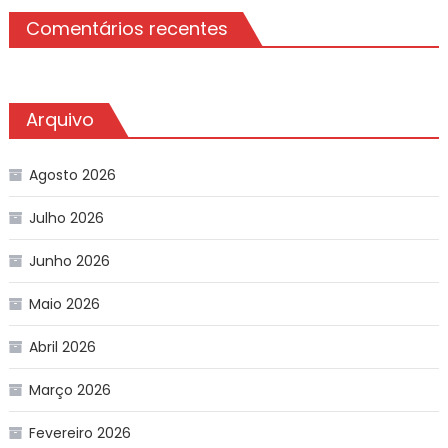
Comentários recentes
Arquivo
Agosto 2026
Julho 2026
Junho 2026
Maio 2026
Abril 2026
Março 2026
Fevereiro 2026