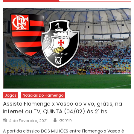
Jogos
Notícias Do Flamengo
Assista Flamengo x Vasco ao vivo, grátis, na
internet ou TV, QUINTA (04/02) às 21 hs
Author
Posted
admin
4 de Fevereiro, 2021
on
A partida clássico DOS MILHÕES entre Flamengo x Vasco é