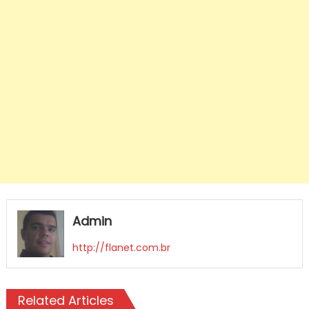
Admin
http://flanet.com.br
Related Articles