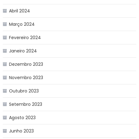
Abril 2024
Março 2024
Fevereiro 2024
Janeiro 2024
Dezembro 2023
Novembro 2023
Outubro 2023
Setembro 2023
Agosto 2023
Junho 2023