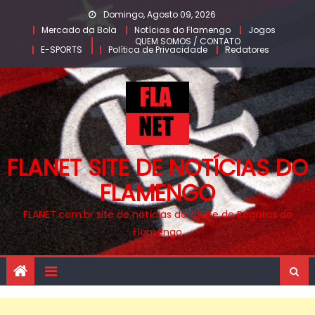
Skip
Domingo, Agosto 09, 2026
to
Mercado da Bola
Notícias do Flamengo
Jogos
QUEM SOMOS / CONTATO
content
E-SPORTS
Política de Privacidade
Redatores
FLANET SITE DE NOTÍCIAS DO
FLAMENGO
FLANET.com.br site de notícias do Clube de Regatas do
Flamengo