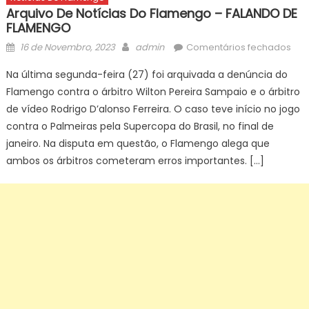
Arquivo De Notícias Do Flamengo – FALANDO DE
FLAMENGO
Posted
Author
em
16 de Novembro, 2023
admin
Comentários fechados
on
Arq
Na última segunda-feira (27) foi arquivada a denúncia do
de
Flamengo contra o árbitro Wilton Pereira Sampaio e o árbitro
Notí
de vídeo Rodrigo D’alonso Ferreira. O caso teve início no jogo
do
Fla
contra o Palmeiras pela Supercopa do Brasil, no final de
–
janeiro. Na disputa em questão, o Flamengo alega que
FAL
ambos os árbitros cometeram erros importantes. […]
DE
FLA