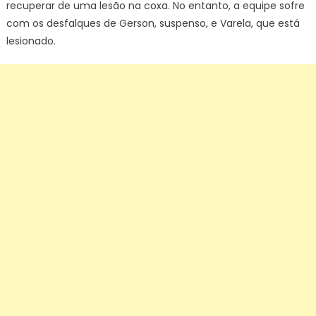
recuperar de uma lesão na coxa. No entanto, a equipe sofre
com os desfalques de Gerson, suspenso, e Varela, que está
lesionado.