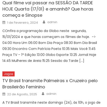
Qual filme vai passar na SESSÃO DA TARDE
HOJE Quarta (17/01) e amanhã? Que horas
começa e Sinopse
Author
Posted
admin
1 de Fevereiro, 2024
on
COnfira a programação da Globo neste segunda,
15/01/2024 e que horas começam os filmes de hoje. –>
04:00 Hora Um 06:00 Bom Dia Praça 08:30 Bom Dia Brasil
09:30 Encontro Com Patrícia Poeta 10:35 Mais Você 11:45
Praça TV – 1ª Edição 13:00 Globo Esporte 13:25 Jornal Hoje
14:45 Mulheres de Areia 15:25 Sessão da Tarde […]
Jogos
TV Brasil transmite Palmeiras x Cruzeiro pelo
Brasileirão Feminino
Author
Posted
admin
22 de Agosto, 2025
on
A TV Brasil transmite neste domingo (24), às 10h, o jogo de