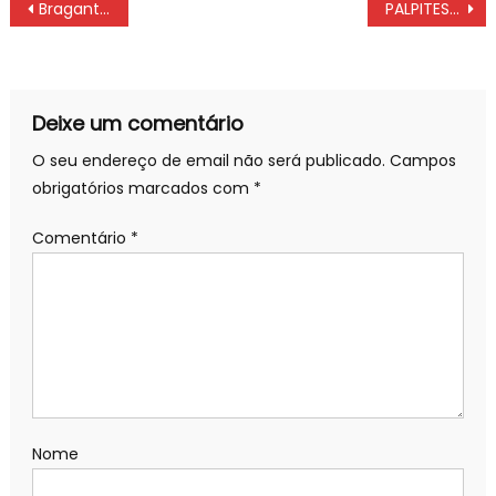
Navegação
Bragantino x Flamengo: ASSISTA AO VIVO COM IMAGENS BRASILEIRO SUB-17
PALPITES Flamengo x Internacional
de
artigos
Deixe um comentário
O seu endereço de email não será publicado.
Campos
obrigatórios marcados com
*
Comentário
*
Nome