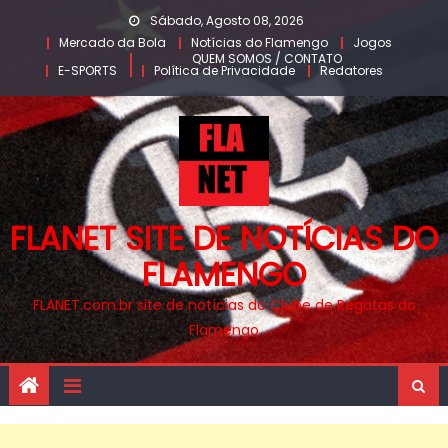
Skip
Sábado, Agosto 08, 2026
to
Mercado da Bola
Notícias do Flamengo
Jogos
QUEM SOMOS / CONTATO
content
E-SPORTS
Política de Privacidade
Redatores
FLANET SITE DE NOTÍCIAS DO
FLAMENGO
FLANET.com.br site de notícias do Clube de Regatas do
Flamengo