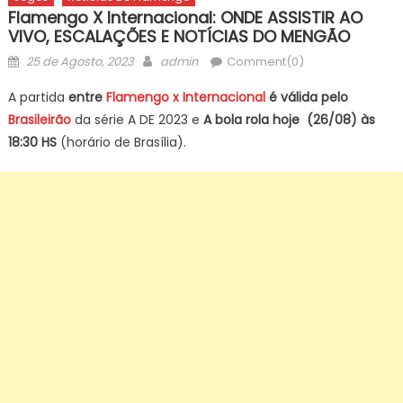
Flamengo X Internacional: ONDE ASSISTIR AO
VIVO, ESCALAÇÕES E NOTÍCIAS DO MENGÃO
Posted
Author
25 de Agosto, 2023
admin
Comment(0)
on
A partida
entre
Flamengo x Internacional
é válida pelo
Brasileirão
da série A DE 2023 e
A bola rola hoje (26/08) às
18:30 HS
(horário de Brasília).