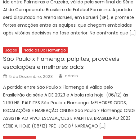
ida entre Palmeiras e Cruzeiro, válido pela semifinal da Série
A1 do Campeonato Brasileiro de Futebol Feminino. A partida
será disputada na Arena Barueri, em Barueri (SP), e promete
fortes emoções entre as equipes, que chegam embaladas
após vitórias decisivas na fase anterior. No confronto que […]
Jogos
Notícias Do Flamengo
São Paulo x Flamengo: palpites, prováveis
escalações e melhores odds
Author
Posted
admin
5 de Dezembro, 2023
on
A partida entre São Paulo x Flamengo é válida pelo
Brasileirão da série A DE 2023 e A bola rola hoje (06/12) às
21:30 HS PALPITES São Paulo x Flamengo: MELHORES ODDS,
ESCALAÇÕES E NARRAÇÃO ONLINE São Paulo x Flamengo ONDE
ASSISTIR AO VIVO, ESCALAÇÕES E PALPITES, BRASILEIRÃO 2023
SÉRIE A, HOJE (06/12) PRÉ-JOGO/ NARRAÇÃO […]