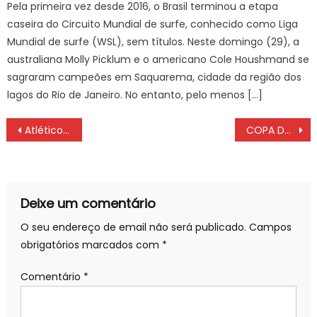
Pela primeira vez desde 2016, o Brasil terminou a etapa
caseira do Circuito Mundial de surfe, conhecido como Liga
Mundial de surfe (WSL), sem títulos. Neste domingo (29), a
australiana Molly Picklum e o americano Cole Houshmand se
sagraram campeões em Saquarema, cidade da região dos
lagos do Rio de Janeiro. No entanto, pelo menos […]
Navegação
Atlético-MG x Flamengo: ONDE ASSISTIR AO VIVO Copa do Brasil 2022, QUARTA (22/06); PRÉ-JOGO COM IMAGENS
COPA DO BRASIL: São Paulo se vinga do Palmeiras e Flu sai na frente – FALANDO DE FLAMENGO site de notícias do Flamengo
de
artigos
Deixe um comentário
O seu endereço de email não será publicado.
Campos
obrigatórios marcados com
*
Comentário
*