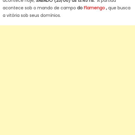
acontece hoje,
SÁBADO (25/06) às 13:45 hs.
A partida
acontece sob o mando de campo
do
Flamengo
,
que busca
a vitória sob seus domínios.