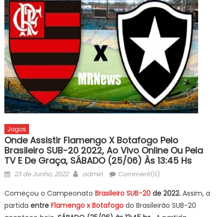
Jogos
Onde Assistir Flamengo X Botafogo Pelo
Brasileiro SUB-20 2022, Ao Vivo Online Ou Pela
TV E De Graça, SÁBADO (25/06) Às 13:45 Hs
Posted
Author
23 de Junho, 2022
admin
Comment(0)
on
Começou o Campeonato
Brasileiro SUB-20
de 2022.
Assim, a
partida
entre
Flamengo x Botafogo
do Brasileirão SUB-20