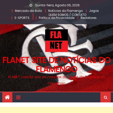
Skip
Quinta-feira, Agosto 06, 2026
to
Mercado da Bola
Notícias do Flamengo
Jogos
QUEM SOMOS / CONTATO
content
E-SPORTS
Política de Privacidade
Redatores
FLANET SITE DE NOTÍCIAS DO
FLAMENGO
FLANET.com.br site de notícias do Clube de Regatas do
Flamengo