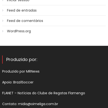
Feed de entradas
Feed de comentários
WordPress.org
Produzido por:
Produzido por
MRNews
Apoio:
BrazilSoccer
FLANET –
Notícias do Clube de Regatas Flamengo
Contato:
midia@oimeliga.com.br