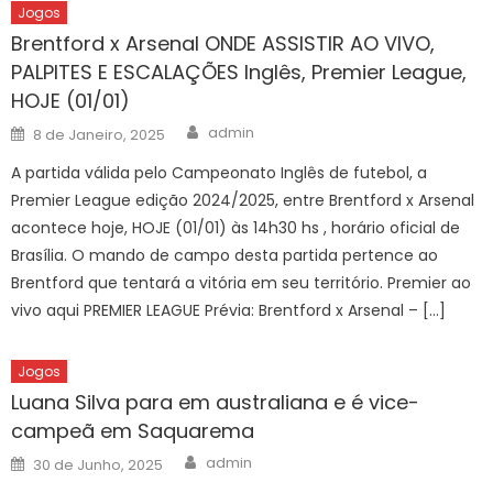
Jogos
Brentford x Arsenal ONDE ASSISTIR AO VIVO,
PALPITES E ESCALAÇÕES Inglês, Premier League,
HOJE (01/01)
Author
Posted
admin
8 de Janeiro, 2025
on
A partida válida pelo Campeonato Inglês de futebol, a
Premier League edição 2024/2025, entre Brentford x Arsenal
acontece hoje, HOJE (01/01) às 14h30 hs , horário oficial de
Brasília. O mando de campo desta partida pertence ao
Brentford que tentará a vitória em seu território. Premier ao
vivo aqui PREMIER LEAGUE Prévia: Brentford x Arsenal – […]
Jogos
Luana Silva para em australiana e é vice-
campeã em Saquarema
Author
Posted
admin
30 de Junho, 2025
on