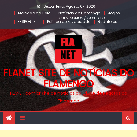
Skip
Sexta-feira, Agosto 07, 2026
to
Mercado da Bola
Notícias do Flamengo
Jogos
QUEM SOMOS / CONTATO
content
E-SPORTS
Política de Privacidade
Redatores
FLANET SITE DE NOTÍCIAS DO
FLAMENGO
FLANET.com.br site de notícias do Clube de Regatas do
Flamengo