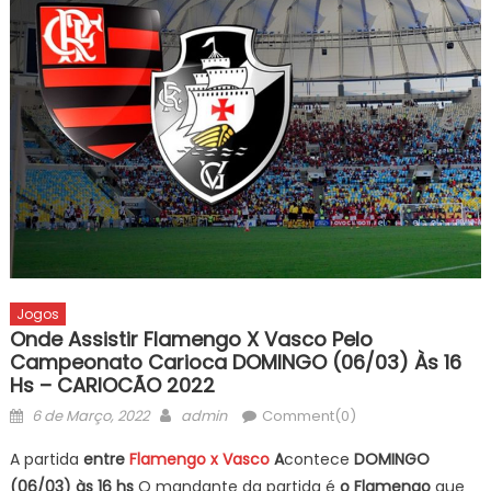
Jogos
Onde Assistir Flamengo X Vasco Pelo
Campeonato Carioca DOMINGO (06/03) Às 16
Hs – CARIOCÃO 2022
Posted
Author
6 de Março, 2022
admin
Comment(0)
on
A partida
entre
Flamengo x Vasco
A
contece
DOMINGO
(06/03) às 16 hs
O mandante da partida é
o Flamengo
que