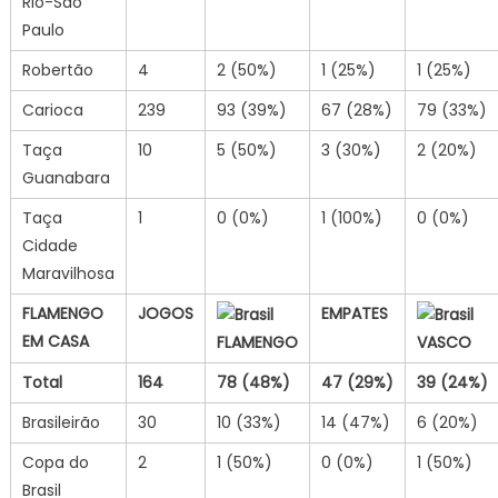
Rio-São
Paulo
Robertão
4
2 (50%)
1 (25%)
1 (25%)
Carioca
239
93 (39%)
67 (28%)
79 (33%)
Taça
10
5 (50%)
3 (30%)
2 (20%)
Guanabara
Taça
1
0 (0%)
1 (100%)
0 (0%)
Cidade
Maravilhosa
FLAMENGO
JOGOS
EMPATES
EM CASA
FLAMENGO
VASCO
Total
164
78
(48%)
47
(29%)
39
(24%)
Brasileirão
30
10 (33%)
14 (47%)
6 (20%)
Copa do
2
1 (50%)
0 (0%)
1 (50%)
Brasil