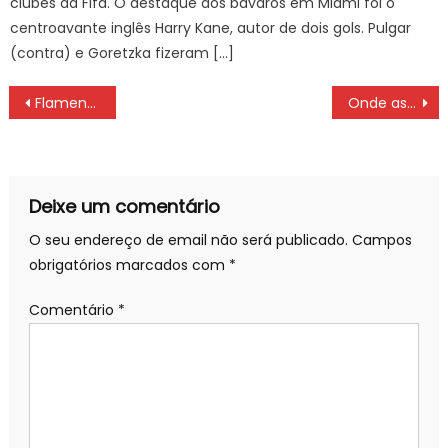
clubes da Fifa. O destaque dos bávaros em Miami foi o
centroavante inglês Harry Kane, autor de dois gols. Pulgar
(contra) e Goretzka fizeram […]
Navegação
Flamengo x Vasco: ONDE ASSISTIR, NARRAÇÃO, RETROSPECTO, PROVÁVEIS ESCALAÇÕES DO CLÁSSICO DOS MILHÕES
Onde assistir Flamengo x São Paulo pelo Campeonato Brasileiro Feminino SEGUNDA (07/03) às 20 hs.
de
artigos
Deixe um comentário
O seu endereço de email não será publicado.
Campos
obrigatórios marcados com
*
Comentário
*