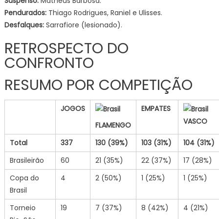
Suspenso:
Matheus Barbosa.
​Pendurados:
Thiago Rodrigues, Raniel e Ulisses.
​Desfalques:
Sarrafiore (lesionado).
RETROSPECTO DO
CONFRONTO
RESUMO POR COMPETIÇÃO
JOGOS
EMPATES
VASCO
FLAMENGO
Total
337
130
(39%)
103
(31%)
104
(31%)
Brasileirão
60
21 (35%)
22 (37%)
17 (28%)
Copa do
4
2 (50%)
1 (25%)
1 (25%)
Brasil
Torneio
19
7 (37%)
8 (42%)
4 (21%)