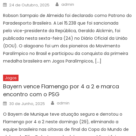
Author
Posted
admin
24 de Outubro, 2025
on
Robson Sampaio de Almeida foi declarado como Patrono do
Paradesporto Brasileiro. A Lei 15.238 que foi sancionada
pelo vice-presidente da República, Geraldo Alckmin, foi
publicada nesta sexta-feira (24) no Diário Oficial da União
(DOU). O alagoano foi um dos pioneiros do Movimento
Paralímpico no Brasil e participou da conquista da primeira
medalha brasileira em Jogos Paralímpicos, […]
Jogos
Bayern vence Flamengo por 4 a 2 e marca
encontro com o PSG
Author
Posted
admin
30 de Junho, 2025
on
O Bayern de Munique teve atuação segura e derrotou o
Flamengo por 4 a 2 neste domingo (29), eliminando a
equipe brasileira nas oitavas de final da Copa do Mundo de