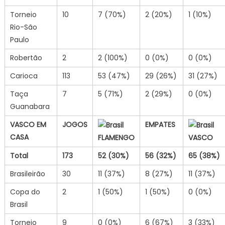
Torneio
10
7 (70%)
2 (20%)
1 (10%)
Rio-São
Paulo
Robertão
2
2 (100%)
0 (0%)
0 (0%)
Carioca
113
53 (47%)
29 (26%)
31 (27%)
Taça
7
5 (71%)
2 (29%)
0 (0%)
Guanabara
VASCO EM
JOGOS
EMPATES
CASA
FLAMENGO
VASCO
Total
173
52
(30%)
56
(32%)
65
(38%)
Brasileirão
30
11 (37%)
8 (27%)
11 (37%)
Copa do
2
1 (50%)
1 (50%)
0 (0%)
Brasil
Torneio
9
0 (0%)
6 (67%)
3 (33%)