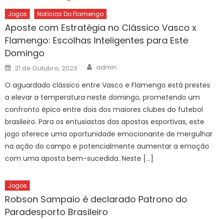
Jogos
Notícias Do Flamengo
Aposte com Estratégia no Clássico Vasco x
Flamengo: Escolhas Inteligentes para Este
Domingo
Author
Posted
admin
21 de Outubro, 2023
on
O aguardado clássico entre Vasco e Flamengo está prestes
a elevar a temperatura neste domingo, prometendo um
confronto épico entre dois dos maiores clubes do futebol
brasileiro. Para os entusiastas das apostas esportivas, este
jogo oferece uma oportunidade emocionante de mergulhar
na ação do campo e potencialmente aumentar a emoção
com uma aposta bem-sucedida. Neste […]
Jogos
Robson Sampaio é declarado Patrono do
Paradesporto Brasileiro