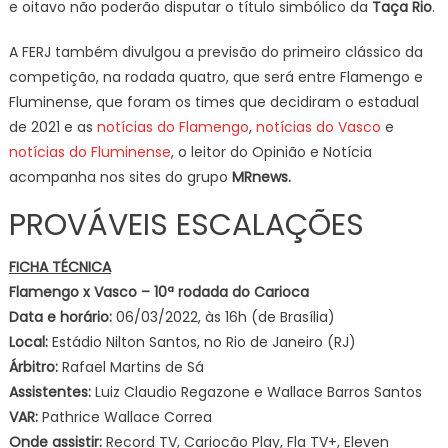
e oitavo não poderão disputar o título simbólico da
Taça Rio
.
A FERJ também divulgou a previsão do primeiro clássico da
competição, na rodada quatro, que será entre Flamengo e
Fluminense, que foram os times que decidiram o estadual
de 2021 e as
notícias do Flamengo
,
notícias do Vasco
e
notícias do Fluminense
, o leitor do Opinião e Notícia
acompanha nos sites do grupo
MRnews.
PROVÁVEIS ESCALAÇÕES
FICHA TÉCNICA
Flamengo x Vasco – 10ª rodada do Carioca
Data e horário:
06/03/2022, às 16h (de Brasília)
Local:
Estádio Nilton Santos, no Rio de Janeiro (RJ)
Árbitro:
Rafael Martins de Sá
Assistentes:
Luiz Claudio Regazone e Wallace Barros Santos
VAR:
Pathrice Wallace Correa
Onde assistir:
Record TV, Cariocão Play, Fla TV+, Eleven