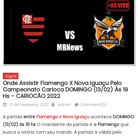
Jogos
Onde Assistir Flamengo X Nova Iguaçu Pelo
Campeonato Carioca DOMINGO (13/02) Às 19
Hs – CARIOCÃO 2022
Posted
Author
12 de Fevereiro, 2022
admin
Comment(0)
on
A partida
entre
Flamengo x Nova Iguaçu
acontece
DOMINGO
(13/02) às 19 hs
O mandante da partida é
o Flamengo
que
busca a vitória com seu mando. A partida á válida pelo