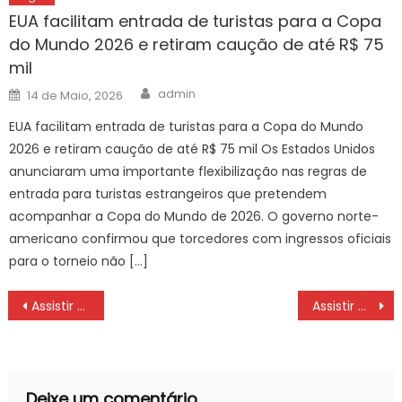
EUA facilitam entrada de turistas para a Copa
do Mundo 2026 e retiram caução de até R$ 75
mil
Author
Posted
admin
14 de Maio, 2026
on
EUA facilitam entrada de turistas para a Copa do Mundo
2026 e retiram caução de até R$ 75 mil Os Estados Unidos
anunciaram uma importante flexibilização nas regras de
entrada para turistas estrangeiros que pretendem
acompanhar a Copa do Mundo de 2026. O governo norte-
americano confirmou que torcedores com ingressos oficiais
para o torneio não […]
Navegação
Assistir Audax-RJ x Flamengo pelo Campeonato Carioca QUINTA (10/02) às 19 hs – CARIOCÃO 2022
Assistir Madureira x Flamengo pelo Campeonato Carioca QUARTA (16/02) às 15:30 hs – CARIOCÃO 2022
de
artigos
Deixe um comentário