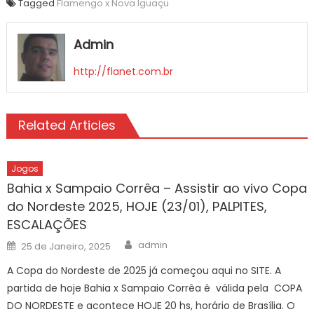
Tagged
Flamengo x Nova Iguaçu
Admin
http://flanet.com.br
Related Articles
Jogos
Bahia x Sampaio Corrêa – Assistir ao vivo Copa
do Nordeste 2025, HOJE (23/01), PALPITES,
ESCALAÇÕES
Author
Posted
admin
25 de Janeiro, 2025
on
A Copa do Nordeste de 2025 já começou aqui no SITE. A
partida de hoje Bahia x Sampaio Corrêa é válida pela COPA
DO NORDESTE e acontece HOJE 20 hs, horário de Brasília. O