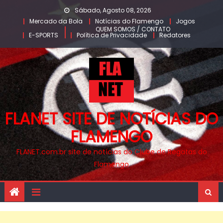
Skip
Sábado, Agosto 08, 2026
to
Mercado da Bola
Notícias do Flamengo
Jogos
QUEM SOMOS / CONTATO
content
E-SPORTS
Política de Privacidade
Redatores
FLANET SITE DE NOTÍCIAS DO
FLAMENGO
FLANET.com.br site de notícias do Clube de Regatas do
Flamengo