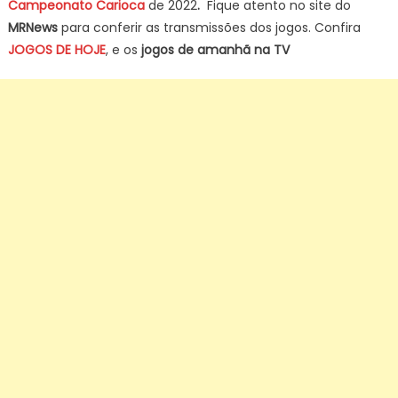
Campeonato Carioca
de 2022
.
Fique atento no site do
MRNews
para conferir as transmissões dos jogos. Confira
JOGOS DE HOJE
, e os
jogos de amanhã na TV