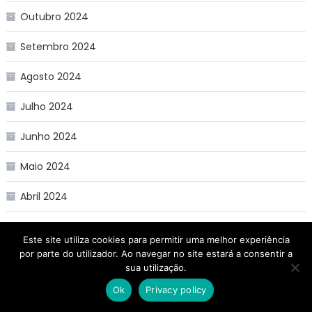
Outubro 2024
Setembro 2024
Agosto 2024
Julho 2024
Junho 2024
Maio 2024
Abril 2024
Março 2024
Este site utiliza cookies para permitir uma melhor experiência
por parte do utilizador. Ao navegar no site estará a consentir a
Fevereiro 2024
sua utilização.
Janeiro 2024
Ok
Privacy policy