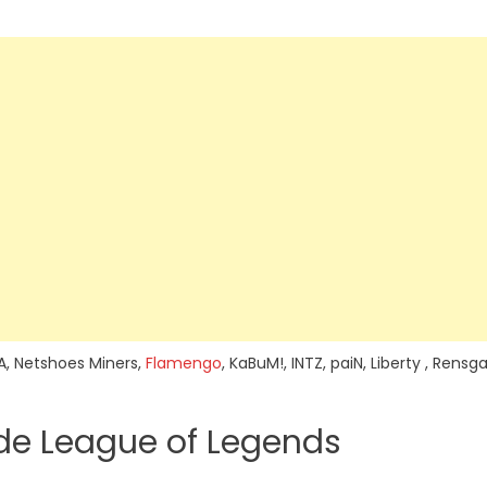
A, Netshoes Miners,
Flamengo
, KaBuM!, INTZ, paiN, Liberty , Rensga
de League of Legends