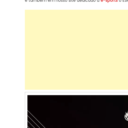
e também em nosso site dedicado a
e-sports
o ES