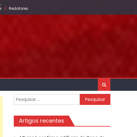
O
e
Redatores
Pesquisar
por:
Artigos recentes