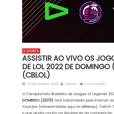
E-SPORTS
ASSISTIR AO VIVO OS JO
DE LOL 2022 DE DOMINGO (2
(CBLOL)
Posted
Author
23 de Janeiro, 2022
admin
Comment(0)
on
O Campeonato Brasileiro de League of Legends 
DOMINGO (23/01)
terá transmissão pela internet a
Youtube (retransmitidas aqui no MRNews), Twitch 
o que ajudou muito na divulgação da competição.