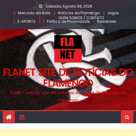
Skip
Sábado, Agosto 08, 2026
to
Mercado da Bola
Notícias do Flamengo
Jogos
QUEM SOMOS / CONTATO
content
E-SPORTS
Política de Privacidade
Redatores
FLANET SITE DE NOTÍCIAS DO
FLAMENGO
FLANET.com.br site de notícias do Clube de Regatas do
Flamengo