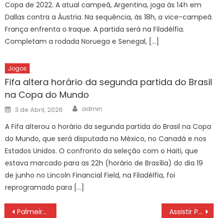
Copa de 2022. A atual campeã, Argentina, joga às 14h em
Dallas contra a Áustria. Na sequência, às 18h, a vice-campeã
França enfrenta o Iraque. A partida será na Filadélfia.
Completam a rodada Noruega e Senegal, […]
Jogos
Fifa altera horário da segunda partida do Brasil
na Copa do Mundo
Author
Posted
admin
3 de Abril, 2026
on
A Fifa alterou o horário da segunda partida do Brasil na Copa
do Mundo, que será disputada no México, no Canadá e nos
Estados Unidos. O confronto da seleção com o Haiti, que
estava marcado para as 22h (horário de Brasília) do dia 19
de junho no Lincoln Financial Field, na Filadélfia, foi
reprogramado para […]
Navegação
Palmeiras x Flamengo ao vivo pela FINAL da Libertadores da América 2021, SÁBADO (27/11), NARRAÇÃO, ESCALAÇÕES E HORÁRIO
Assistir Palmeiras x Flamengo pela Libertadores da América 2021 ao vivo e grátis na internet (online) SÁBADO (27/11) às 17 hs