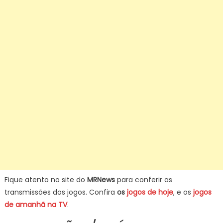
Fique atento no site do
MRNews
para conferir as
transmissões dos jogos. Confira
os
jogos de hoje
, e os
jogos
de amanhã na TV
.