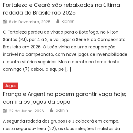
Fortaleza e Ceará são rebaixados na última
rodada do Brasileirão 2025
Author
Posted
admin
8 de Dezembro, 2025
on
O Fortaleza perdeu de virada para o Botafogo, no Nilton
Santos (RJ), por 4 a 2, e vai jogar a Série B do Campeonato
Brasileiro em 2026. O Leão vinha de uma recuperação
incrível no campeonato, com nove jogos de invencibilidade
e quatro vitórias seguidas. Mas a derrota na tarde deste
domingo (7) deixou a equipe […]
Jogos
França e Argentina podem garantir vaga hoje;
confira os jogos da copa
Author
Posted
admin
22 de Junho, 2026
on
A segunda rodada dos grupos I e J colocará em campo,
nesta segunda-feira (22), as duas seleções finalistas da