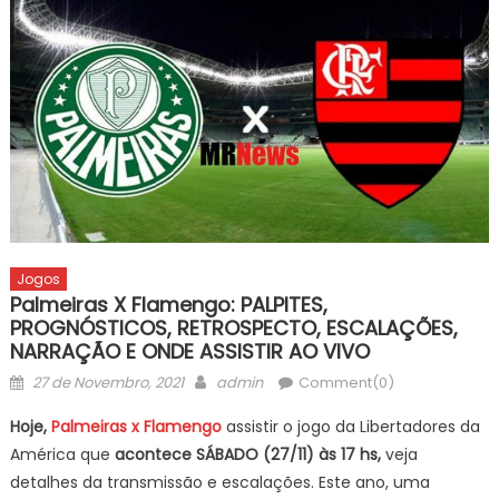
Jogos
Palmeiras X Flamengo: PALPITES,
PROGNÓSTICOS, RETROSPECTO, ESCALAÇÕES,
NARRAÇÃO E ONDE ASSISTIR AO VIVO
Posted
Author
27 de Novembro, 2021
admin
Comment(0)
on
Hoje,
Palmeiras x Flamengo
assistir o jogo da Libertadores da
América que
acontece SÁBADO (27/11) às 17 hs,
veja
detalhes da transmissão e escalações. Este ano, uma