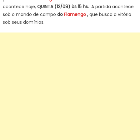
acontece hoje,
QUINTA (12/08) às 15 hs.
A partida acontece
sob o mando de campo
do
Flamengo
,
que busca a vitória
sob seus domínios.