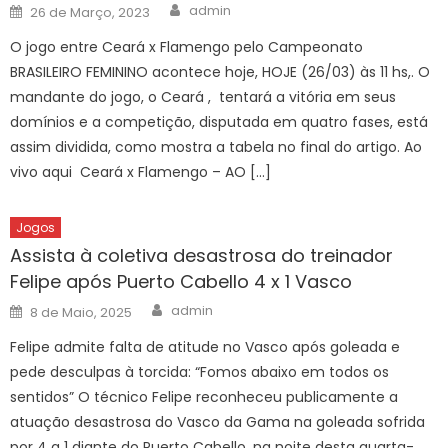
Author
Posted
admin
26 de Março, 2023
on
O jogo entre Ceará x Flamengo pelo Campeonato
BRASILEIRO FEMININO acontece hoje, HOJE (26/03) às 11 hs,. O
mandante do jogo, o Ceará , tentará a vitória em seus
domínios e a competição, disputada em quatro fases, está
assim dividida, como mostra a tabela no final do artigo. Ao
vivo aqui Ceará x Flamengo – AO […]
Jogos
Assista à coletiva desastrosa do treinador
Felipe após Puerto Cabello 4 x 1 Vasco
Author
Posted
admin
8 de Maio, 2025
on
Felipe admite falta de atitude no Vasco após goleada e
pede desculpas à torcida: “Fomos abaixo em todos os
sentidos” O técnico Felipe reconheceu publicamente a
atuação desastrosa do Vasco da Gama na goleada sofrida
por 4 a 1 diante do Puerto Cabello, na noite desta quarta-