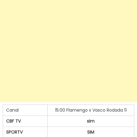
Canal
15:00 Flamengo x Vasco Rodada 11
CBF TV
sim
SPORTV
SIM