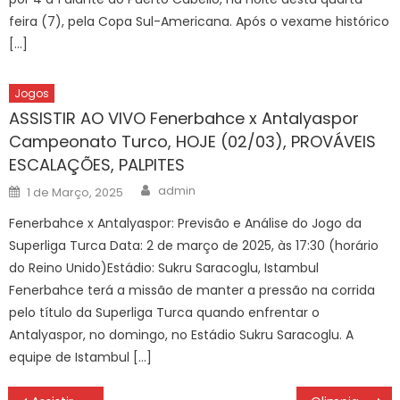
feira (7), pela Copa Sul-Americana. Após o vexame histórico
[…]
Jogos
ASSISTIR AO VIVO Fenerbahce x Antalyaspor
Campeonato Turco, HOJE (02/03), PROVÁVEIS
ESCALAÇÕES, PALPITES
Author
Posted
admin
1 de Março, 2025
on
Fenerbahce x Antalyaspor: Previsão e Análise do Jogo da
Superliga Turca Data: 2 de março de 2025, às 17:30 (horário
do Reino Unido)Estádio: Sukru Saracoglu, Istambul
Fenerbahce terá a missão de manter a pressão na corrida
pelo título da Superliga Turca quando enfrentar o
Antalyaspor, no domingo, no Estádio Sukru Saracoglu. A
equipe de Istambul […]
Navegação