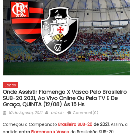
Jogos
Onde Assistir Flamengo X Vasco Pelo Brasileiro
SUB-20 2021, Ao Vivo Online Ou Pela TV E De
Graça, QUINTA (12/08) Às 15 Hs
Posted
Author
10 de Agosto, 2021
admin
Comment(0)
on
Começou o Campeonato
Brasileiro SUB-20
de 2021.
Assim, a
partida
entre
Flamengo x Vasco
do Brasileirão SUB-20