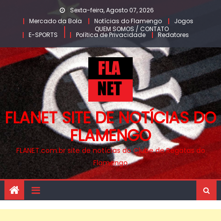
Skip
Sexta-feira, Agosto 07, 2026
to
Mercado da Bola
Notícias do Flamengo
Jogos
QUEM SOMOS / CONTATO
content
E-SPORTS
Política de Privacidade
Redatores
FLANET SITE DE NOTÍCIAS DO
FLAMENGO
FLANET.com.br site de notícias do Clube de Regatas do
Flamengo