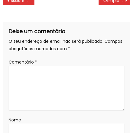
Assistir Vasco x Flamengo e AO VIVO com imagens, FINAL Campeonato Brasileiro Sub-17, QUINTA (12/08) às 15:30 hs
Olimpia x Flamengo: ONDE ASSISTIR AO VIVO pela Libertadores da América 2021, QUARTA (11/08), NARRAÇÃO, PALPITES E RETROSPECTO
de
artigos
Deixe um comentário
O seu endereço de email não será publicado.
Campos
obrigatórios marcados com
*
Comentário
*
Nome