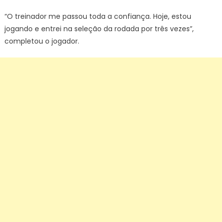
“O treinador me passou toda a confiança. Hoje, estou
jogando e entrei na seleção da rodada por três vezes”,
completou o jogador.