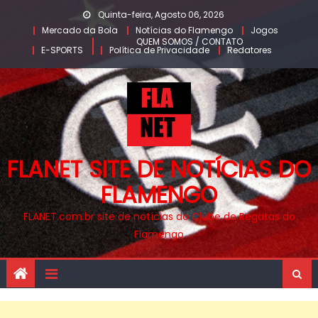
Skip
Quinta-feira, Agosto 06, 2026
to
Mercado da Bola
Notícias do Flamengo
Jogos
QUEM SOMOS / CONTATO
content
E-SPORTS
Política de Privacidade
Redatores
FLANET SITE DE NOTÍCIAS DO
FLAMENGO
FLANET.com.br site de notícias do Clube de Regatas do
Flamengo