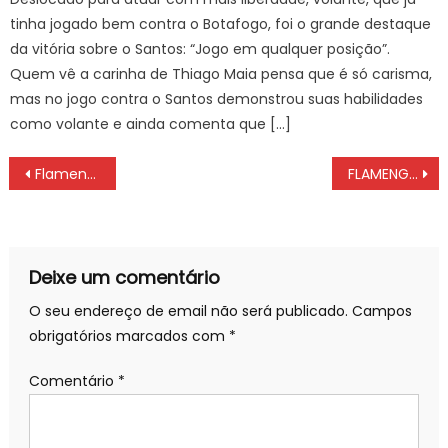
tinha jogado bem contra o Botafogo, foi o grande destaque
da vitória sobre o Santos: “Jogo em qualquer posição”.
Quem vê a carinha de Thiago Maia pensa que é só carisma,
mas no jogo contra o Santos demonstrou suas habilidades
como volante e ainda comenta que […]
Navegação
Flamengo x Bangu: onde assitir, escalações e fica técnica do jogo do Campeonato Carioca QUARTA (31/03) às 21 hs
FLAMENGO ALMEJA R$ 50 MILHÕES A MAIS COM PATROCINADOR E DEPENDERÁ DA TORCIDA
de
artigos
Deixe um comentário
O seu endereço de email não será publicado.
Campos
obrigatórios marcados com
*
Comentário
*