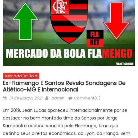
Mercado Da Bola
Ex-Flamengo E Santos Revela Sondagens De
Atlético-MG E Internacional
Posted
Author
31 de Março, 2021
admin
Comment(0)
on
Em 2019, Jean Lucas apareceu internacionalmente por se
destacar no bem montado time do Santos por Jorge
Sampaoli e acabou vendido pelo Flamengo, time que
detinha seus direitos econômicos, ao Lyon, da França. Sem