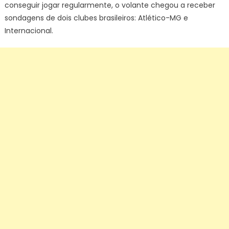
conseguir jogar regularmente, o volante chegou a receber
sondagens de dois clubes brasileiros: Atlético-MG e
Internacional.