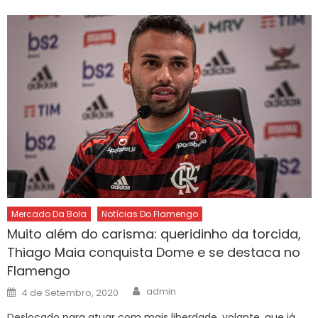
Mercado Da Bola
Notícias Do Flamengo
Muito além do carisma: queridinho da torcida,
Thiago Maia conquista Dome e se destaca no
Flamengo
Author
Posted
admin
4 de Setembro, 2020
on
Deslocado para atuar com mais liberdade, volante, que já