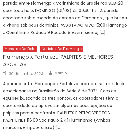
partida entre Flamengo x Corinthians do Brasileirão SUB-20
acontece hoje, DOMINGO (01/08) às 09:30 hs. A partida
acontece sob o mando de campo do Flamengo , que busca
a vitória sob seus domínios. ASSISTA AO VIVO 15:00 Flamengo
x Corinthians Rodada 9 Rodada 9 Assim sendo, […]
Mercado Da Bola
Notícias Do Flamengo
Flamengo x Fortaleza PALPITES E MELHORES
APOSTAS
Author
Posted
admin
30 de Junho, 2023
on
A partida entre Flamengo x Fortaleza promete ser um duelo
emocionante no Brasileirão da Série A de 2023. Com as
equipes buscando os três pontos, os apostadores têm a
oportunidade de aproveitar algumas boas opções de
palpites para o confronto. PALPITES E RETROSPECTOS
PALPITE.NET 116:00 São Paulo 2 x 1 Fluminense (Ambos
marcam, empate anula) […]