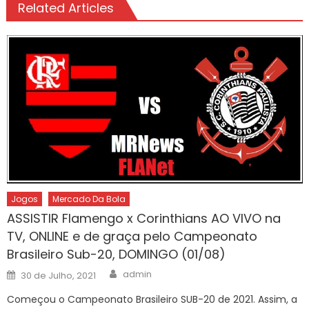
Related Articles
Jogos
Mercado Da Bola
ASSISTIR Flamengo x Corinthians AO VIVO na
TV, ONLINE e de graça pelo Campeonato
Brasileiro Sub-20, DOMINGO (01/08)
Author
Posted
admin
30 de Julho, 2021
on
Começou o Campeonato Brasileiro SUB-20 de 2021. Assim, a