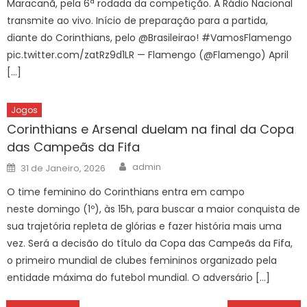
Maracanã, pela 6ª rodada da competição. A Rádio Nacional
transmite ao vivo. Início de preparação para a partida,
diante do Corinthians, pelo @Brasileirao! #VamosFlamengo
pic.twitter.com/zatRz9d1LR — Flamengo (@Flamengo) April
[…]
Jogos
Corinthians e Arsenal duelam na final da Copa
das Campeãs da Fifa
Author
Posted
admin
31 de Janeiro, 2026
on
O time feminino do Corinthians entra em campo
neste domingo (1º), às 15h, para buscar a maior conquista de
sua trajetória repleta de glórias e fazer história mais uma
vez. Será a decisão do título da Copa das Campeãs da Fifa,
o primeiro mundial de clubes femininos organizado pela
entidade máxima do futebol mundial. O adversário […]