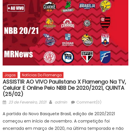
Jogos
Notícias Do Flamengo
ASSISTIR AO VIVO Paulistano X Flamengo Na TV,
Celular E Online Pelo NBB De 2020/2021, QUINTA
(25/02)
Posted
Author
23 de Fevereiro, 2021
admin
Comment(0)
on
A partida do Novo Basquete Brasil, edição de 2020/2021
começou em início de novembro. A competição foi
encerrada em março de 2020, na última temporada e não