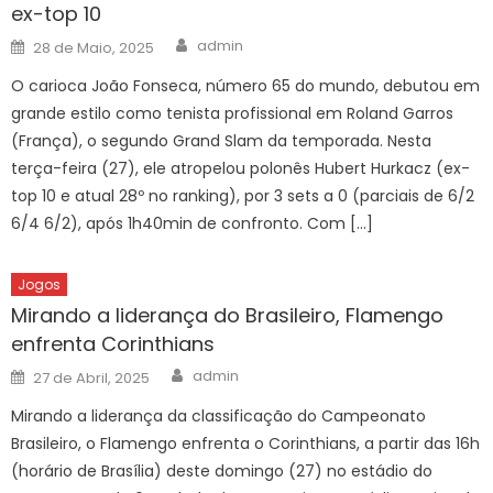
ex-top 10
Author
Posted
admin
28 de Maio, 2025
on
O carioca João Fonseca, número 65 do mundo, debutou em
grande estilo como tenista profissional em Roland Garros
(França), o segundo Grand Slam da temporada. Nesta
terça-feira (27), ele atropelou polonês Hubert Hurkacz (ex-
top 10 e atual 28º no ranking), por 3 sets a 0 (parciais de 6/2
6/4 6/2), após 1h40min de confronto. Com […]
Jogos
Mirando a liderança do Brasileiro, Flamengo
enfrenta Corinthians
Author
Posted
admin
27 de Abril, 2025
on
Mirando a liderança da classificação do Campeonato
Brasileiro, o Flamengo enfrenta o Corinthians, a partir das 16h
(horário de Brasília) deste domingo (27) no estádio do