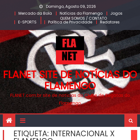
Skip
Domingo, Agosto 09, 2026
to
Mercado da Bola
Notícias do Flamengo
Jogos
QUEM SOMOS / CONTATO
content
E-SPORTS
Política de Privacidade
Redatores
FLANET SITE DE NOTÍCIAS DO
FLAMENGO
FLANET.com.br site de notícias do Clube de Regatas do
Flamengo
ETIQUETA:
INTERNACIONAL X