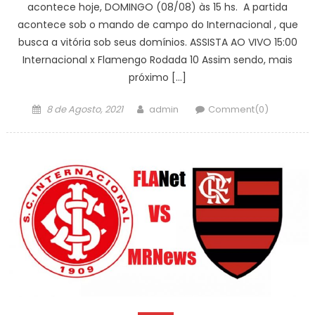
acontece hoje, DOMINGO (08/08) às 15 hs. A partida
acontece sob o mando de campo do Internacional , que
busca a vitória sob seus domínios. ASSISTA AO VIVO 15:00
Internacional x Flamengo Rodada 10 Assim sendo, mais
próximo […]
Posted
Author
8 de Agosto, 2021
admin
Comment(0)
on